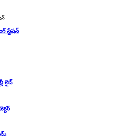
్ స్టేషన్
ీ లైన్
క్టర్
ఫామ్