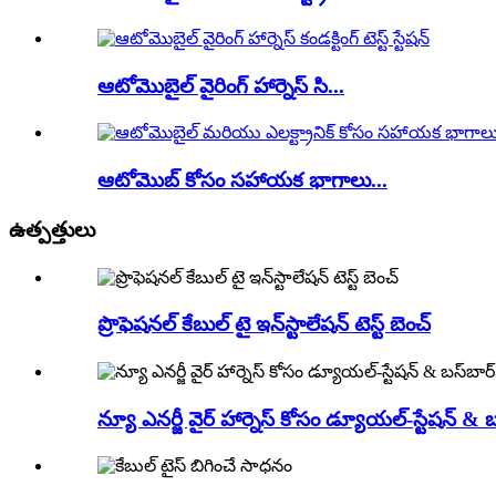
ఆటోమొబైల్ వైరింగ్ హార్నెస్ సి...
ఆటోమొబ్ కోసం సహాయక భాగాలు...
ఉత్పత్తులు
ప్రొఫెషనల్ కేబుల్ టై ఇన్‌స్టాలేషన్ టెస్ట్ బెంచ్
న్యూ ఎనర్జీ వైర్ హార్నెస్ కోసం డ్యూయల్-స్టేషన్ & బస్‌