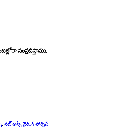
లోగా సంప్రదిస్తాము.
స్
,
సబ్ అస్సీ వైరింగ్ హార్నెస్
,