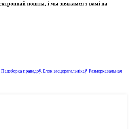
лектроннай пошты, і мы звяжамся з вамі на
,
Падзборка правадоў
,
Блок засцерагальнікаў
,
Размеркавальная