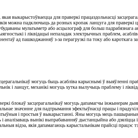
, якая выкарыстоўваецца для праверкі працаздольнасці засцера
якія можна падключыць да розных кропак ланцуга для праверкі ц
будаваны мультыметр або асцылограф для больш падрабязнага ан
ягностыкі і ліквідацыі непаладак электрычных праблем, асабліва
нтаў ад пашкоджанняў з-за перагрузкі па току або кароткага з
сцерагальнікаў могуць быць асабліва карыснымі ў выяўленні пра
ьнік і ланцуг, механікі могуць хутка вылучыць праблему і лікв
аверкі блокаў засцерагальнікаў могуць дапамагчы інжынерам дыя
альнае значэнне для падтрымання эфектыўнасці працы і прадухіл
татыўныя і простыя ў выкарыстанні. Яны могуць мець пашыраныя 
і аналізаваць вынікі выпрабаванняў дыстанцыйна або дзяліцца ім
льныя відэа, якія дапамагаюць карыстальнікам прайсці працэс тэ