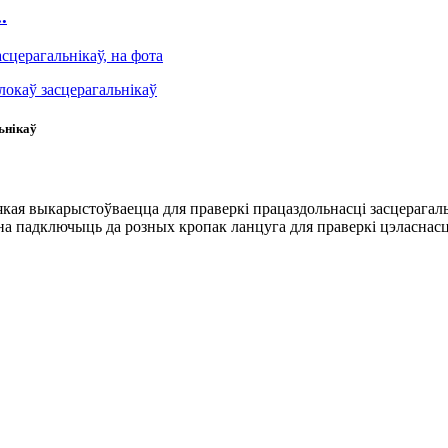
.
ьнікаў
 якая выкарыстоўваецца для праверкі працаздольнасці засцерага
на падключыць да розных кропак ланцуга для праверкі цэласнасці