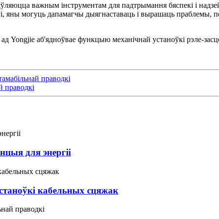
'яўляюцца важным інструментам для падтрымання бяспекі і надзе
цугі, яны могуць дапамагчы дыягнаставаць і вырашаць праблемы,
 ад Yongjie аб'ядноўвае функцыю механічнай устаноўкі рэле-зас
тамабільнай праводкі
й праводкі
нцыя для энергіі
станоўкі кабельных сцяжак