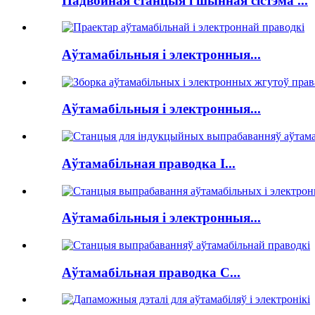
Падвойная станцыя і шынная сістэма ...
Аўтамабільныя і электронныя...
Аўтамабільныя і электронныя...
Аўтамабільная праводка I...
Аўтамабільныя і электронныя...
Аўтамабільная праводка C...