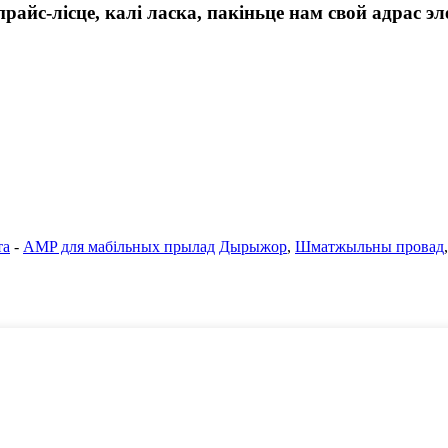
райс-лісце, калі ласка, пакіньце нам свой адрас э
та
-
AMP для мабільных прылад
Дырыжор
,
Шматжыльны провад