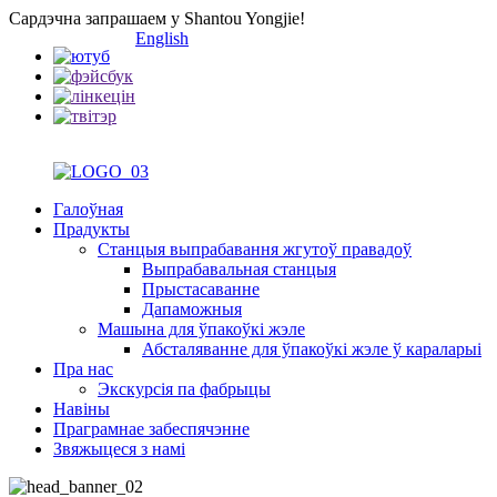
Сардэчна запрашаем у Shantou Yongjie!
English
Галоўная
Прадукты
Станцыя выпрабавання жгутоў правадоў
Выпрабавальная станцыя
Прыстасаванне
Дапаможныя
Машына для ўпакоўкі жэле
Абсталяванне для ўпакоўкі жэле ў караларыі
Пра нас
Экскурсія па фабрыцы
Навіны
Праграмнае забеспячэнне
Звяжыцеся з намі