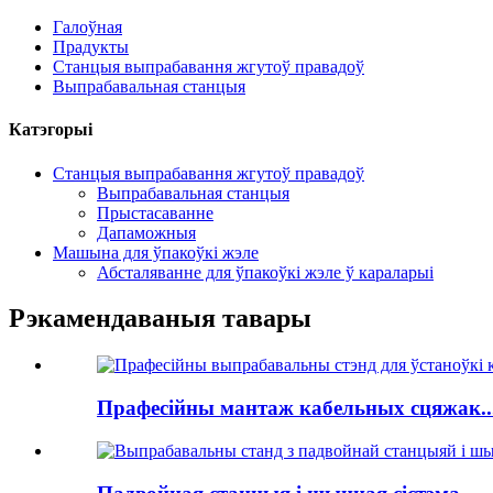
Галоўная
Прадукты
Станцыя выпрабавання жгутоў правадоў
Выпрабавальная станцыя
Катэгорыі
Станцыя выпрабавання жгутоў правадоў
Выпрабавальная станцыя
Прыстасаванне
Дапаможныя
Машына для ўпакоўкі жэле
Абсталяванне для ўпакоўкі жэле ў караларыі
Рэкамендаваныя тавары
Прафесійны мантаж кабельных сцяжак..