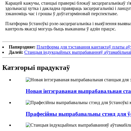
Карацей кажучы, станцыі праверкі блокаў засцерагальнікаў з
здольнасці хутка і дакладна правяраць засцерагальнікі і лан
зэканоміць час і грошы ў доўгатэрміновай перспектыве.
Платформа ўстаноўкі рэле-засцерагальніка і выяўлення выявы
кантроль якасці могуць быць выкананы ў адзін працэс.
Папярэдняе:
Платформа для тэставання кантактаў платы аў
Далей:
Станцыя індукцыйных выпрабаванняў аўтамабільна
Катэгорыі прадуктаў
Новая інтэграваная выпрабавальная ста
Прафесійны выпрабавальны стэнд для ў