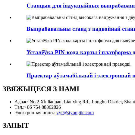
Станцыя для індукцыйных выпрабавання
Выпрабавальны станд з падвойнай стан
Усталёўка PIN-кода карты і платформа
Праектар аўтамабільнай і электроннай 
ЗВЯЖЫЦЕСЯ З НАМІ
Адрас: No.2 Xinliannan, Lianxing Rd., Longhu District, Sha
Тэл.:
+86 754 88862826
Электронная пошта:
zyf@styongjie.com
ЗАПЫТ