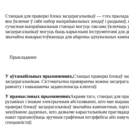
Станцыя для праверкі блока засцерагальнікаў — гэта прылада
яна ўключае ў сябе набор выпрабавальных зондаў і раздымаў, 
сучасныя выпрабавальныя станцыі могуць таксама ўключаць у
засцерагальнікаў могуць быць карыснымі інструментамі для ды
звычайна выкарыстоўваюцца для абароны адчувальных кампане
Прыкладанне
У аўтамабільных прымяненнях,
Станцыі праверкі блокаў за
засцерагальнікам. Сістэматычна правяраючы кожны засцерагал
рамонту і павышаючы задаволенасць кліентаў.
У прамысловых прымяненнях
Акрамя таго, станцыі для пр
рухавіках і іншым электрычным абсталяванні, што мае выраш
праверкі блокаў засцерагальнікаў звычайна кампактныя, пар
захоўванне дадзеных, што дазваляе карыстальнікам праглядаць 
нават прапаноўваць зручныя графічныя інтэрфейсы або навуча
спецыялістаў.