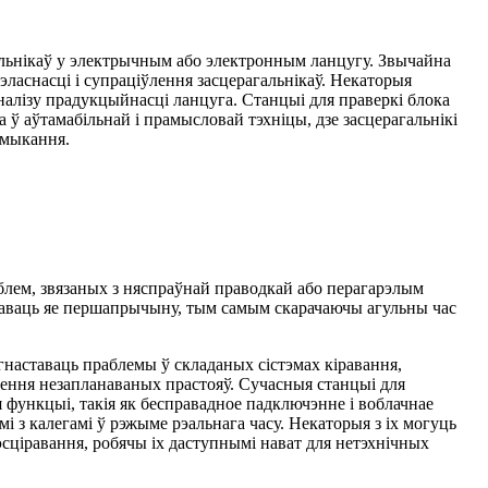
гальнікаў у электрычным або электронным ланцугу. Звычайна
эласнасці і супраціўлення засцерагальнікаў. Некаторыя
алізу прадукцыйнасці ланцуга. Станцыі для праверкі блока
 ў аўтамабільнай і прамысловай тэхніцы, дзе засцерагальнікі
амыкання.
блем, звязаных з няспраўнай праводкай або перагарэлым
ідаваць яе першапрычыну, тым самым скарачаючы агульны час
гнаставаць праблемы ў складаных сістэмах кіравання,
ення незапланаваных прастояў. Сучасныя станцыі для
функцыі, такія як бесправадное падключэнне і воблачнае
і з калегамі ў рэжыме рэальнага часу. Некаторыя з іх могуць
сціравання, робячы іх даступнымі нават для нетэхнічных