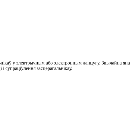
льнікаў у электрычным або электронным ланцугу. Звычайна яна
 і супраціўлення засцерагальнікаў.