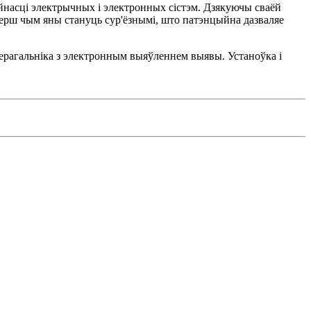
йнасці электрычных і электронных сістэм. Дзякуючы сваёй
 перш чым яны стануць сур'ёзнымі, што патэнцыйна дазваляе
церагальніка з электронным выяўленнем выявы. Устаноўка і