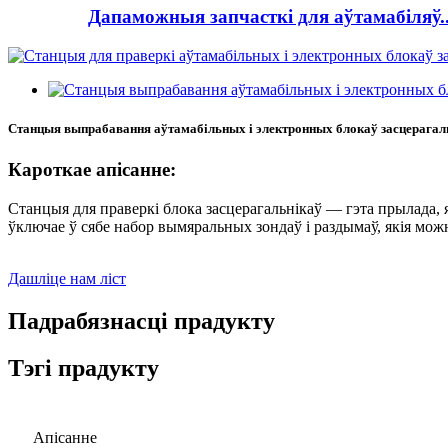
Дапаможныя запчасткі для аўтамабіляў..
Станцыя выпрабавання аўтамабільных і электронных блокаў засцерагал
Кароткае апісанне:
Станцыя для праверкі блока засцерагальнікаў — гэта прылада,
ўключае ў сябе набор вымяральных зондаў і раздымаў, якія мож
Дашліце нам ліст
Падрабязнасці прадукту
Тэгі прадукту
Апісанне