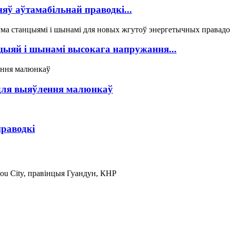
ў аўтамабільнай праводкі...
цыяй і шынамі высокага напружання...
 для выяўлення малюнкаў
праводкі
ntou City, правінцыя Гуандун, КНР