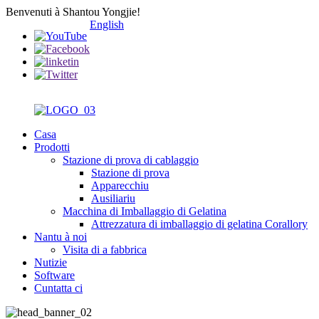
Benvenuti à Shantou Yongjie!
English
Casa
Prodotti
Stazione di prova di cablaggio
Stazione di prova
Apparecchiu
Ausiliariu
Macchina di Imballaggio di Gelatina
Attrezzatura di imballaggio di gelatina Corallory
Nantu à noi
Visita di a fabbrica
Nutizie
Software
Cuntatta ci