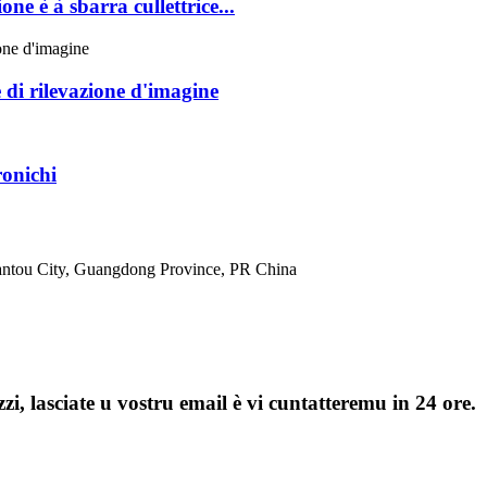
ne è à sbarra cullettrice...
è di rilevazione d'imagine
ronichi
hantou City, Guangdong Province, PR China
zi, lasciate u vostru email è vi cuntatteremu in 24 ore.