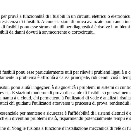
 per pruvà a funzionalità di i fusibili in un circuitu elettricu o elettron
è a resistenza di i fusibili. Alcune stazioni di prova avanzate ponu ancu i
e di fusibili ponu esse strumenti utili per diagnosticà è risolve i prublemi 
bili da danni dovuti à sovracorrente o cortocircuiti.
i fusibili ponu esse particularmente utili per rilevà i prublemi ligati à u
idamente u prublema è affrontà a causa principale, riducendu cusì u temp
fusibili ponu aiutà l'ingegneri à diagnosticà i prublemi in sistemi di cuntro
revisti. E stazioni muderne di prova di scatule di fusibili sò generalment
antu à u cloud, chì permettenu à l'utilizatori di vede è analizà i risultati
tici chì guidanu l'utilizatori attraversu u prucessu di prova, rendenduli 
 essenziale per mantene a sicurezza è l'affidabilità di i sistemi elettrici 
ima ch'elli diventinu prublemi maiò, risparmiendu potenzialmente tempu è 
agine di Yongjie fusiona a funzione d'installazione meccanica di relè di fu