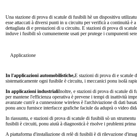
Una stazione di prova di scatule di fusibili hè un dispositivu utilizatu
esse attaccati à diversi punti in u circuitu per verificà a continuità 
dettagliata di e prestazioni di u circuitu. E stazioni di prova di scatul
induve i fusibili sò cumunemente usati per prutege i cumpunenti sensi
Applicazione
In l'applicazioni automobilistiche,
E stazioni di prova di e scatule d
sistematicamente ogni fusibile è circuitu, i meccanici ponu isolà rap
In applicazioni industriali
Inoltre, e stazioni di prova di scatule di 
per mantene l'efficienza operativa è prevene i tempi di inattività imp
avanzate cum'è a cunnessione wireless è l'archiviazione di dati basata n
ponu ancu furnisce interfacce grafiche faciule da aduprà o video didat
In riassuntu, e stazioni di prova di scatule di fusibili sò un strumentu
fusibili è circuiti, ponu aiutà à diagnosticà è risolve i prublemi pr
A piattaforma d'installazione di relè di fusibili è di rilevazione d'im