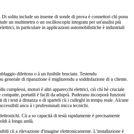
icu. Di solitu include un inseme di sonde di prova è connettori chì ponu
nclude un multimetru o un oscilloscopiu integratu per un'analisi più
elettrici, in particulare in applicazioni automobilistiche è industriali
 cablaggio difettosu o à un fusibile bruciatu. Testendu
u generale di riparazione è migliurendu a soddisfazione di u cliente.
llu cumplessi, motori è altri apparecchi elettrici, ciò chì hè cruciale
e compatte, portatili è facili da aduprà. Puderanu incorporà funzioni
 di i testi à distanza o di sparteli cù i culleghi in tempu reale. Alcune
accessibili ancu à i prufessiunali micca tecnichi.
è elettronichi. Cù a so capacità di testà rapidamente è precisamente
soldi à longu andà.
sibili cù a rilevazione d'imagine elettronicamente. L'installazione è