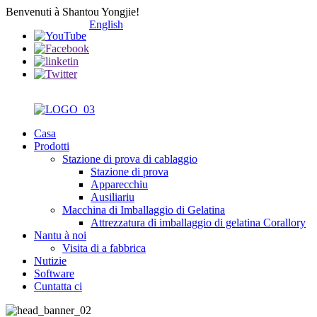
Benvenuti à Shantou Yongjie!
English
Casa
Prodotti
Stazione di prova di cablaggio
Stazione di prova
Apparecchiu
Ausiliariu
Macchina di Imballaggio di Gelatina
Attrezzatura di imballaggio di gelatina Corallory
Nantu à noi
Visita di a fabbrica
Nutizie
Software
Cuntatta ci