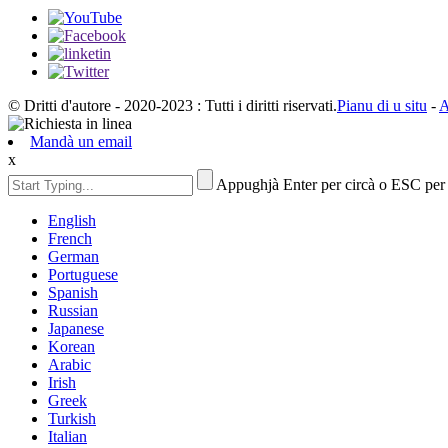
© Dritti d'autore - 2020-2023 : Tutti i diritti riservati.
Pianu di u situ
-
A
Mandà un email
x
Appughjà Enter per circà o ESC per
English
French
German
Portuguese
Spanish
Russian
Japanese
Korean
Arabic
Irish
Greek
Turkish
Italian