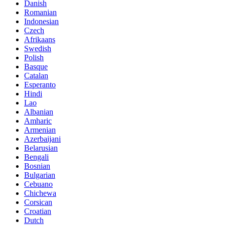
Danish
Romanian
Indonesian
Czech
Afrikaans
Swedish
Polish
Basque
Catalan
Esperanto
Hindi
Lao
Albanian
Amharic
Armenian
Azerbaijani
Belarusian
Bengali
Bosnian
Bulgarian
Cebuano
Chichewa
Corsican
Croatian
Dutch