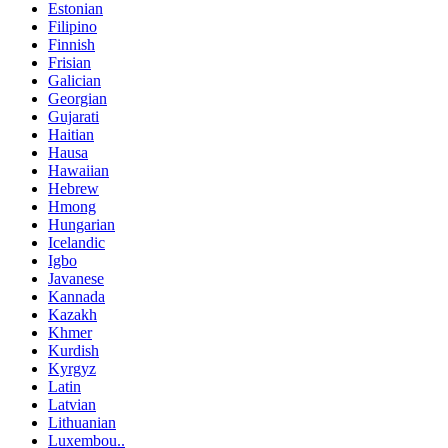
Estonian
Filipino
Finnish
Frisian
Galician
Georgian
Gujarati
Haitian
Hausa
Hawaiian
Hebrew
Hmong
Hungarian
Icelandic
Igbo
Javanese
Kannada
Kazakh
Khmer
Kurdish
Kyrgyz
Latin
Latvian
Lithuanian
Luxembou..