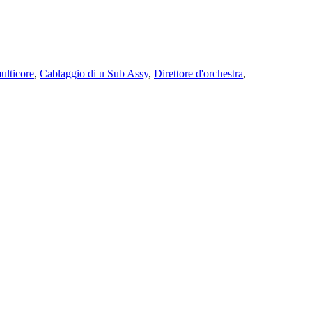
ulticore
,
Cablaggio di u Sub Assy
,
Direttore d'orchestra
,