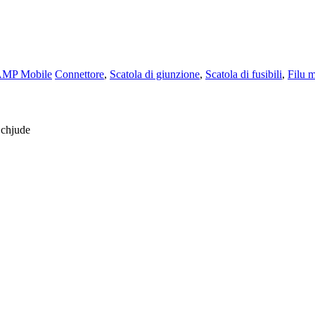
MP Mobile
Connettore
,
Scatola di giunzione
,
Scatola di fusibili
,
Filu m
 chjude