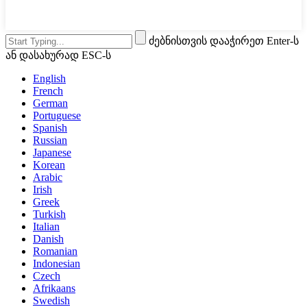
ძებნისთვის დააჭირეთ Enter-ს
ან დასახურად ESC-ს
English
French
German
Portuguese
Spanish
Russian
Japanese
Korean
Arabic
Irish
Greek
Turkish
Italian
Danish
Romanian
Indonesian
Czech
Afrikaans
Swedish