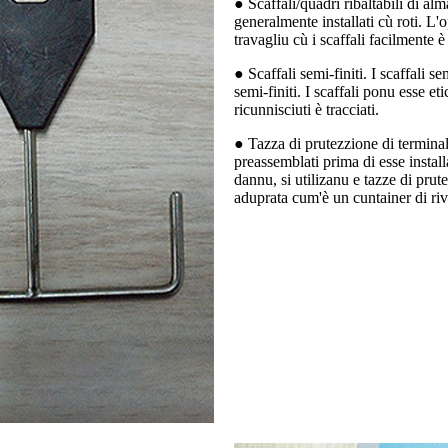
● Scaffali/quadri ribaltabili di al
generalmente installati cù roti. L'
travagliu cù i scaffali facilmente 
● Scaffali semi-finiti. I scaffali s
semi-finiti. I scaffali ponu esse et
ricunnisciuti è tracciati.
● Tazza di prutezzione di terminali
preassemblati prima di esse install
dannu, si utilizanu e tazze di prut
aduprata cum'è un cuntainer di ri