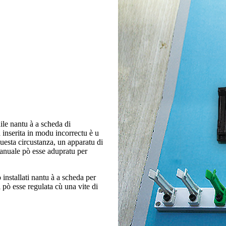
ile nantu à a scheda di
 inserita in modu incorrectu è u
questa circustanza, un apparatu di
manuale pò esse adupratu per
ò installati nantu à a scheda per
vi pò esse regulata cù una vite di