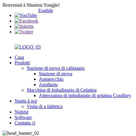
Benvenuti à Shantou Yongjie!
English
Casa
Prodotti
Stazione di prova di cablaggio
Stazione di prova
Apparecchiu
Ausiliariu
Macchina di Imballaggio di Gelatina
Attrezzatura di imballaggio di gelatina Corallory
Nantu à noi
Visita di a fabbrica
Nutizie
Software
Cuntatta ci