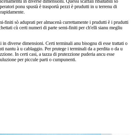
macenamentu in diverse dimensioni. Quessi scaffali ribaltabili sò
operatori ponu spustà è trasportà pezzi è prudutti in u terrenu di
è rapidamente.
emi-finiti sò aduprati per almacenà currettamente i prudutti è i prudutti
ichettati cù certi numeri di parte semi-finiti per ch'elli sianu megliu
 in diverse dimensioni. Certi terminali anu bisognu di esse trattati o
ati nantu à u cablaggio. Per prutege i terminali da a perdita o da u
ezzione. In certi casi, a tazza di prutezzione puderia ancu esse
vuluzione per piccule parti o cumpunenti.