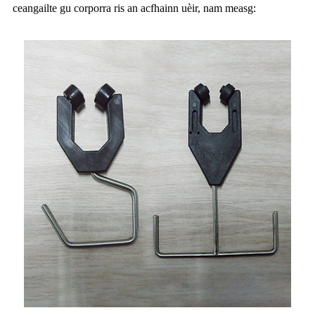
ceangailte gu corporra ris an acfhainn uèir, nam measg: