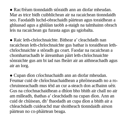
● Rac/frèam tionndaidh stòraidh ann an diofar mheudan.
Mar as trice bidh cuibhlichean air na racaichean tionndaidh
seo. Faodaidh luchd-obrachaidh pàirtean agus toraidhean a
ghluasad agus a ghiùlan taobh a-staigh na talmhainn obrach
leis na racaichean gu furasta agus gu sgiobalta.
● Raic leth-chrìochnaichte. Bithear a’ cleachdadh nan
racaichean leth-chrìochnaichte gus bathar is toraidhean leth-
chrìochnaichte a stòradh gu ceart. Faodar na racaichean a
chomharrachadh le àireamhan pàirt leth-chrìochnaichte
sònraichte gus am bi iad nas fheàrr air an aithneachadh agus
air an lorg.
● Cupan dìon crìochnachaidh ann an diofar mheudan.
Feumar cuid de chrìochnachaidhean a phròiseasadh no a ro-
chruinneachadh mus tèid an cur a-steach don acfhainn uèir.
Gus na crìochnachaidhean a dhìon bho bhith air chall no air
am milleadh, thathas a’ cleachdadh na cupan dìon. Ann an
cuid de chùisean, dh’ fhaodadh an cupa dìon a bhith air a
chleachdadh cuideachd mar shoitheach tionndaidh airson
pàirtean no co-phàirtean beaga.