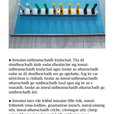
● Innealan-uidheamachaidh leudachail. Tha dà
shuidheachadh àirde eadar-dhealaichte aig inneal-
uidheamachaidh leudachail agus faodar an atharrachadh
eadar an dà shuidheachadh seo gu sgiobalta. Aig ìre cur
uèirichean is chàbaill, faodar an inneal-uidheamachaidh
atharrachadh gu suidheachadh ìosal agus aig ìre an t-
seanaidh, faodar an inneal-uidheamachaidh atharrachadh gu
suidheachadh àrd.
● Innealan taice eile leithid innealan fillte folk, inneal-
feitheimh ioma-loidhne, greamairean lasrach, inneal-uinneig
uèir, inneal-atharrachaidh crìche, criomagan uèir, clamp