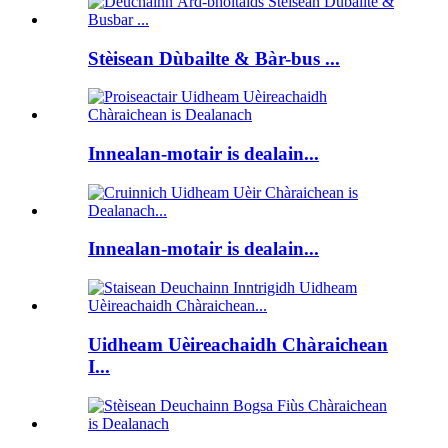
Stèisean Dùbailte & Bàr-bus ...
Innealan-motair is dealain...
Innealan-motair is dealain...
Uidheam Uèireachaidh Chàraichean
I...