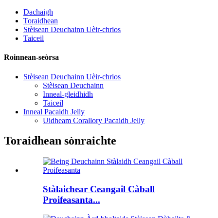
Dachaigh
Toraidhean
Stèisean Deuchainn Uèir-chrios
Taiceil
Roinnean-seòrsa
Stèisean Deuchainn Uèir-chrios
Stèisean Deuchainn
Inneal-gleidhidh
Taiceil
Inneal Pacaidh Jelly
Uidheam Corallory Pacaidh Jelly
Toraidhean sònraichte
Stàlaichear Ceangail Càball
Proifeasanta...