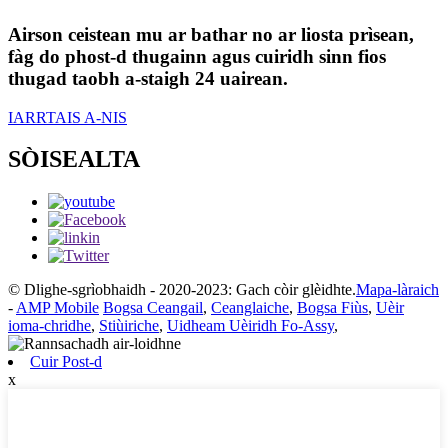
Airson ceistean mu ar bathar no ar liosta prìsean,
fàg do phost-d thugainn agus cuiridh sinn fios
thugad taobh a-staigh 24 uairean.
IARRTAIS A-NIS
SÒISEALTA
© Dlighe-sgrìobhaidh - 2020-2023: Gach còir glèidhte.
Mapa-làraich
-
AMP Mobile
Bogsa Ceangail
,
Ceanglaiche
,
Bogsa Fiùs
,
Uèir
ioma-chridhe
,
Stiùiriche
,
Uidheam Uèiridh Fo-Assy
,
Cuir Post-d
x