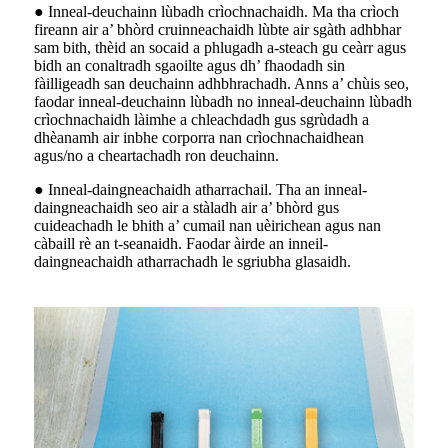
● Inneal-deuchainn lùbadh crìochnachaidh. Ma tha crìoch
fireann air a’ bhòrd cruinneachaidh lùbte air sgàth adhbhar
sam bith, thèid an socaid a phlugadh a-steach gu ceàrr agus
bidh an conaltradh sgaoilte agus dh’ fhaodadh sin
fàilligeadh san deuchainn adhbhrachadh. Anns a’ chùis seo,
faodar inneal-deuchainn lùbadh no inneal-deuchainn lùbadh
crìochnachaidh làimhe a chleachdadh gus sgrùdadh a
dhèanamh air inbhe corporra nan crìochnachaidhean
agus/no a cheartachadh ron deuchainn.
● Inneal-daingneachaidh atharrachail. Tha an inneal-
daingneachaidh seo air a stàladh air a’ bhòrd gus
cuideachadh le bhith a’ cumail nan uèirichean agus nan
càbaill rè an t-seanaidh. Faodar àirde an inneil-
daingneachaidh atharrachadh le sgriubha glasaidh.