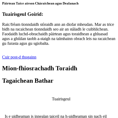
Pàirtean Taice airson Chàraichean agus Dealanach
Tuairisgeul Goirid:
Raic/frèam tionndaidh stòraidh ann an diofar mheudan. Mar as trice
bidh na racaichean tionndaidh seo air an stàladh le cuibhlichean.
Faodaidh luchd-obrachaidh pàirtean agus toraidhean a ghluasad
agus a ghiùlan taobh a-staigh na talmhainn obrach leis na racaichean
gu furasta agus gu sgiobalta.
Cuir post-d thugainn
Mion-fhiosrachadh Toraidh
Tagaichean Bathar
Tuairisgeul
Is e uidheaman is innealan taiceil na h-uidheaman sin nach eil