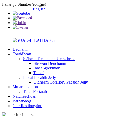
Fàilte gu Shantou Yongjie!
English
Dachaigh
Toraidhean
Stèisean Deuchainn Uèir-chrios
Stèisean Deuchainn
Inneal-gleidhidh
Taiceil
Inneal Pacaidh Jelly
Uidheam Corallory Pacaidh Jelly
Mu ar deidhinn
Turas Factaraidh
Naidheachdan
Bathar-bog
Cuir fios thugainn