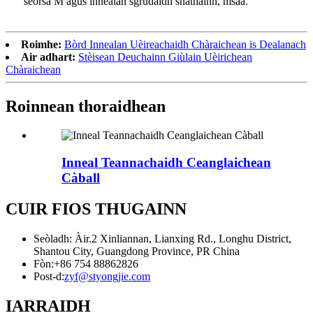
seòrsa M agus innealan sgrùdaidh snàthainn, msaa.
Roimhe:
Bòrd Innealan Uèireachaidh Chàraichean is Dealanach
Air adhart:
Stèisean Deuchainn Giùlain Uèirichean
Chàraichean
Roinnean thoraidhean
Inneal Teannachaidh Ceanglaichean
Càball
CUIR FIOS THUGAINN
Seòladh: Àir.2 Xinliannan, Lianxing Rd., Longhu District,
Shantou City, Guangdong Province, PR China
Fòn:
+86 754 88862826
Post-d:
zyf@styongjie.com
IARRAIDH