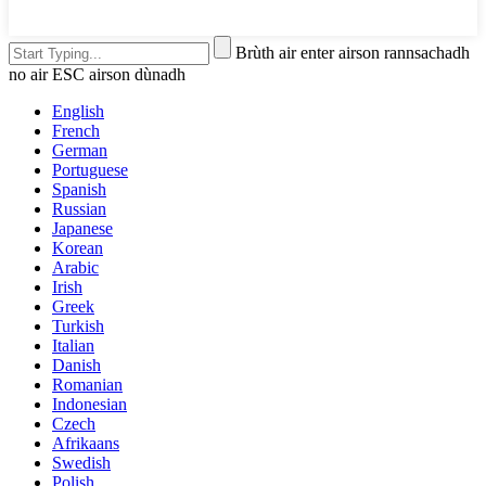
Brùth air enter airson rannsachadh
no air ESC airson dùnadh
English
French
German
Portuguese
Spanish
Russian
Japanese
Korean
Arabic
Irish
Greek
Turkish
Italian
Danish
Romanian
Indonesian
Czech
Afrikaans
Swedish
Polish