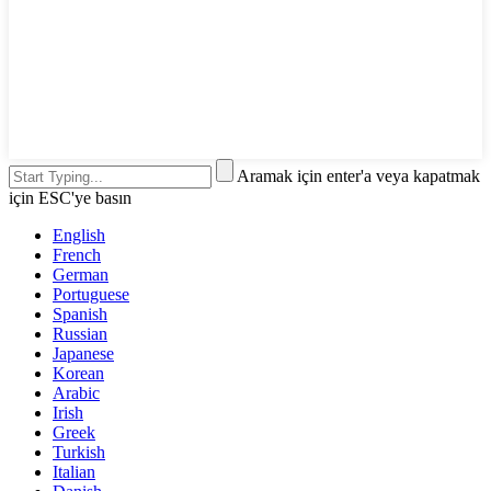
Aramak için enter'a veya kapatmak
için ESC'ye basın
English
French
German
Portuguese
Spanish
Russian
Japanese
Korean
Arabic
Irish
Greek
Turkish
Italian