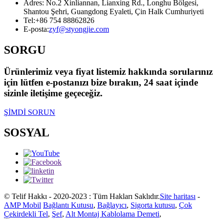
Adres: No.2 Xinliannan, Lianxing Rd., Longhu Bölgesi,
Shantou Şehri, Guangdong Eyaleti, Çin Halk Cumhuriyeti
Tel:
+86 754 88862826
E-posta:
zyf@styongjie.com
SORGU
Ürünlerimiz veya fiyat listemiz hakkında sorularınız
için lütfen e-postanızı bize bırakın, 24 saat içinde
sizinle iletişime geçeceğiz.
ŞİMDİ SORUN
SOSYAL
© Telif Hakkı - 2020-2023 : Tüm Hakları Saklıdır.
Site haritası
-
AMP Mobil
Bağlantı Kutusu
,
Bağlayıcı
,
Sigorta kutusu
,
Çok
Çekirdekli Tel
,
Şef
,
Alt Montaj Kablolama Demeti
,