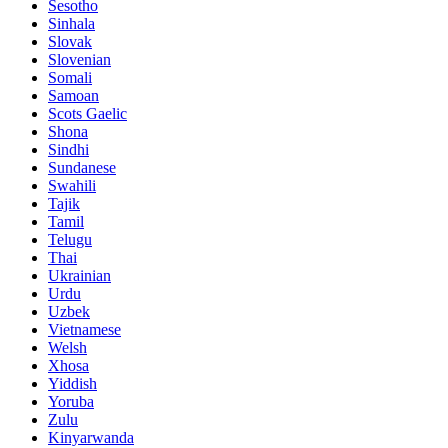
Sesotho
Sinhala
Slovak
Slovenian
Somali
Samoan
Scots Gaelic
Shona
Sindhi
Sundanese
Swahili
Tajik
Tamil
Telugu
Thai
Ukrainian
Urdu
Uzbek
Vietnamese
Welsh
Xhosa
Yiddish
Yoruba
Zulu
Kinyarwanda