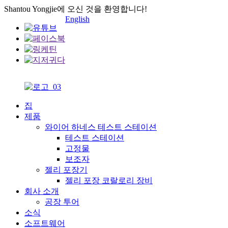
Shantou Yongjie에 오신 것을 환영합니다!
English
집
제품
와이어 하네스 테스트 스테이션
테스트 스테이션
고정물
보조자
젤리 포장기
젤리 포장 코랄로리 장비
회사 소개
공장 투어
소식
소프트웨어