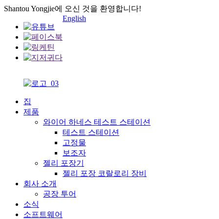
Shantou Yongjie에 오신 것을 환영합니다!
English
집
제품
와이어 하네스 테스트 스테이션
테스트 스테이션
고정물
보조자
젤리 포장기
젤리 포장 코랄로리 장비
회사 소개
공장 투어
소식
소프트웨어