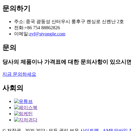
문의하기
주소: 중국 광둥성 산터우시 룽후구 롄싱로 신롄난 2호
전화:
+86 754 88862826
이메일:
zyf@styongjie.com
문의
당사의 제품이나 가격표에 대한 문의사항이 있으시면
지금 문의하세요
사회의
© 저작권 - 2020-2023 : 모든 권리 보유.
사이트맵
-
AMP 모바일