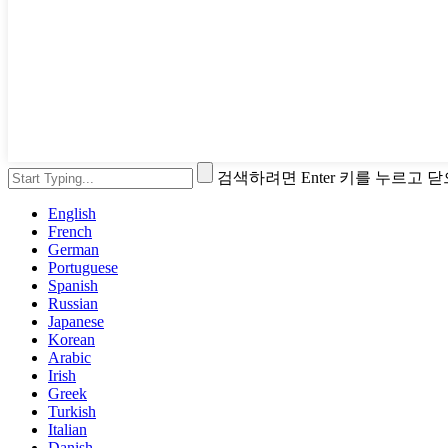
검색하려면 Enter 키를 누르고 
English
French
German
Portuguese
Spanish
Russian
Japanese
Korean
Arabic
Irish
Greek
Turkish
Italian
Danish