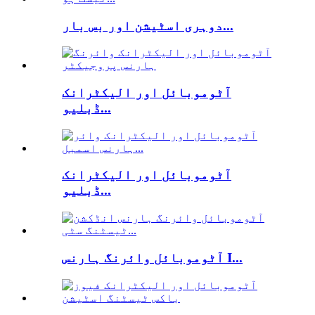
دوہری اسٹیشن اور بس بار...
آٹوموبائل اور الیکٹرانک
ڈبلیو...
آٹوموبائل اور الیکٹرانک
ڈبلیو...
آٹوموبائل وائرنگ ہارنس I...