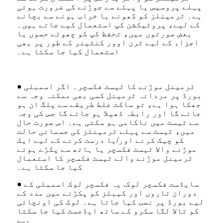
پہلے پروسیس یا پہلے سے جوڑنے کی ضرورت ہوتی
ہے۔ ٹرمینلز کو کھونے یا خراب ہونے سے بچانے
کے لیے، پروٹیکشن کپ استعمال کیے جاتے ہیں۔
بعض صورتوں میں، تحفظ کپ کو چھوٹے حصوں یا
اجزاء کے لیے ٹرن اوور کنٹینر کے طور پر بھی
استعمال کیا جا سکتا ہے۔
● ٹرمینل موڑنے کا ٹیسٹ فکسچر۔ اگر اسمبلی
بورڈ پر مردانہ ٹرمینل کسی بھی ممکنہ وجہ سے
جھکا ہوا ہے، تو ساکٹ غلط طریقے سے پلگ ان ہو
جائے گا اور رابطہ ڈھیلا ہو جائے گا جس کی وجہ
سے ٹیسٹ میں ناکامی ہو سکتی ہے۔ اس صورت حال
میں، ٹیسٹ سے پہلے ٹرمینلز کی جسمانی حالت
کو چیک کرنے اور/یا درست کرنے کے لیے ایک
موڑنے والا ٹیسٹ فکسچر یا ہاتھ سے پکڑے ہوئے
ٹرمینل موڑنے والے ٹیسٹ فکسچر کا استعمال
کیا جا سکتا ہے۔
● سایڈست فکسچر لوک. یہ فکسچر لوک اسمبلی کے
دوران تاروں اور کیبلز کو پکڑنے میں مدد کے
لیے بورڈ پر نصب کیا جاتا ہے۔ لوک کی اونچائی
کو تالا لگا سکرو کے ساتھ ایڈجسٹ کیا جا سکتا
ہے.