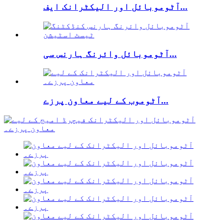
آٹوموبائل اور الیکٹرانک ایف...
آٹوموبائل وائرنگ ہارنس سی...
آٹوموب کے لیے معاون پرزے...