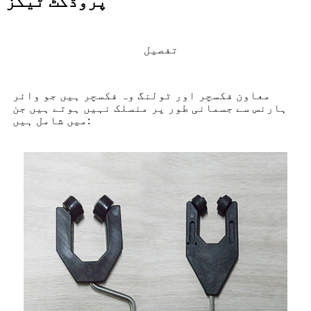
پروڈکٹ ٹیگز
تفصیل
معاون فکسچر اور ٹولنگ وہ فکسچر ہیں جو وائر
ہارنس سے جسمانی طور پر منسلک نہیں ہوتے ہیں جن
میں شامل ہیں: