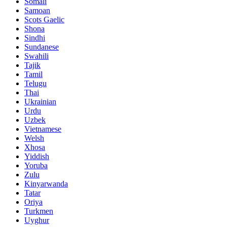
Somali
Samoan
Scots Gaelic
Shona
Sindhi
Sundanese
Swahili
Tajik
Tamil
Telugu
Thai
Ukrainian
Urdu
Uzbek
Vietnamese
Welsh
Xhosa
Yiddish
Yoruba
Zulu
Kinyarwanda
Tatar
Oriya
Turkmen
Uyghur