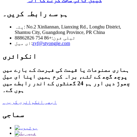
کیبل ٹائی سخت کرنے کا آلہ
ہم سے رابطہ کریں۔
پتہ: No.2 Xinliannan, Lianxing Rd., Longhu District,
Shantou City, Guangdong Province, PR China
ٹیلی فون:
+86 754 88862826
zyf@styongjie.com
ای میل:
انکوائری
ہماری مصنوعات یا قیمت کی فہرست کے بارے میں
پوچھ گچھ کے لئے، براہ کرم ہمیں اپنا ای میل
چھوڑ دیں اور ہم 24 گھنٹوں کے اندر رابطے میں
ہوں گے۔
ابھی انکوائری کریں۔
سماجی