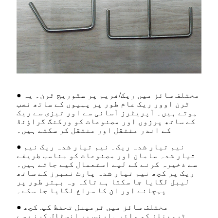
● مختلف سائز میں ریک/فریم پر سٹوریج ٹرن۔ یہ
ٹرن اوور ریک عام طور پر پہیوں کے ساتھ نصب
ہوتے ہیں۔ آپریٹرز آسانی سے اور تیزی سے ریک
کے ساتھ پرزوں اور مصنوعات کو ورکنگ گراؤنڈ
کے اندر منتقل اور منتقل کر سکتے ہیں۔
● نیم تیار شدہ ریک۔ نیم تیار شدہ ریک نیم
تیار شدہ سامان اور مصنوعات کو مناسب طریقے
سے ذخیرہ کرنے کے لیے استعمال کیے جاتے ہیں۔
ریک پر کچھ نیم تیار شدہ پارٹ نمبرز کے ساتھ
لیبل لگایا جا سکتا ہے تاکہ وہ بہتر طور پر
پہچانے اور ان کا سراغ لگایا جا سکے۔
● مختلف سائز میں ٹرمینل تحفظ کپ. کچھ
ٹرمینلز کو وائر ہارنس پر انسٹال کرنے سے