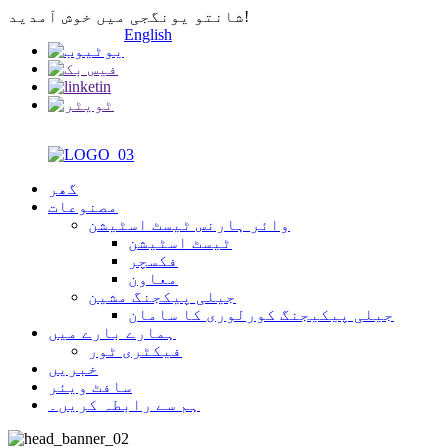
شانتو یونگجی میں خوش آمدید!
English
گھر
مصنوعات
وائر ہارنس ٹیسٹ اسٹیشن
ٹیسٹ اسٹیشن
فکسچر
معاون
جیلی پیکجنگ مشین
جیلی پیکیجنگ کورلوری کا سامان
ہمارے بارے میں
فیکٹری ٹور
خبریں
سافٹ ویئر
ہم سے رابطہ کریں۔