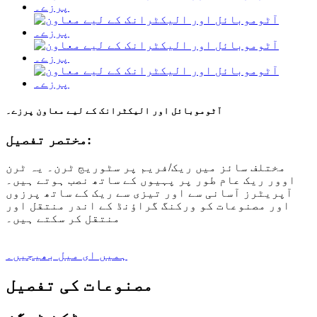
آٹوموبائل اور الیکٹرانک کے لیے معاون پرزے۔
مختصر تفصیل:
مختلف سائز میں ریک/فریم پر سٹوریج ٹرن۔ یہ ٹرن
اوور ریک عام طور پر پہیوں کے ساتھ نصب ہوتے ہیں۔
آپریٹرز آسانی سے اور تیزی سے ریک کے ساتھ پرزوں
اور مصنوعات کو ورکنگ گراؤنڈ کے اندر منتقل اور
منتقل کر سکتے ہیں۔
ہمیں ای میل بھیجیں۔
مصنوعات کی تفصیل