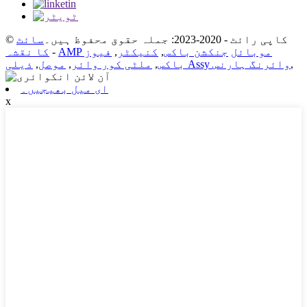
© کاپی رائٹ - 2020-2023: جملہ حقوق محفوظ ہیں۔
سائٹ
AMP موبائل
جنکشن باکس
,
کنیکٹر
,
فیوز
-
کا نقشہ
,
ذیلی Assy وائرنگ ہارنس
باکس
,
ملٹی کور وائر
,
موصل
,
ای میل بھیجیں۔
x