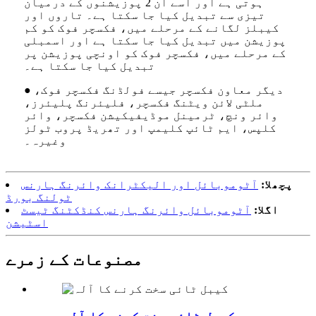
ہوتی ہے اور اسے ان 2 پوزیشنوں کے درمیان
تیزی سے تبدیل کیا جا سکتا ہے۔ تاروں اور
کیبلز لگانے کے مرحلے میں، فکسچر فوک کو کم
پوزیشن میں تبدیل کیا جا سکتا ہے اور اسمبلی
کے مرحلے میں، فکسچر فوک کو اونچی پوزیشن پر
تبدیل کیا جا سکتا ہے۔
● دیگر معاون فکسچر جیسے فولڈنگ فکسچر فوک،
ملٹی لائن ویٹنگ فکسچر، فلیئرنگ پلیئرز،
وائر ونچ، ٹرمینل موڈیفیکیشن فکسچر، وائر
کلپس، ایم ٹائپ کلیمپ اور تھریڈ پروب ٹولز
وغیرہ۔
پچھلا:
آٹوموبائل اور الیکٹرانک وائرنگ ہارنس
ٹولنگ بورڈ
اگلا:
آٹوموبائل وائرنگ ہارنس کنڈکٹنگ ٹیسٹ
اسٹیشن
مصنوعات کے زمرے