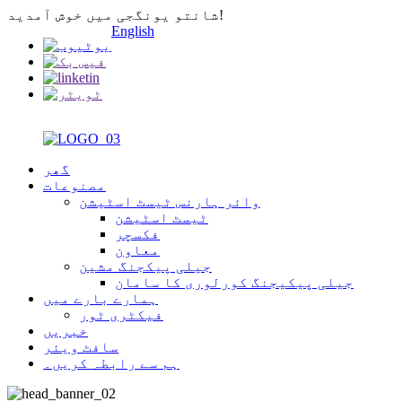
شانتو یونگجی میں خوش آمدید!
English
گھر
مصنوعات
وائر ہارنس ٹیسٹ اسٹیشن
ٹیسٹ اسٹیشن
فکسچر
معاون
جیلی پیکجنگ مشین
جیلی پیکیجنگ کورلوری کا سامان
ہمارے بارے میں
فیکٹری ٹور
خبریں
سافٹ ویئر
ہم سے رابطہ کریں۔