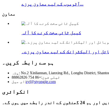
آٹوموب کے لیے معاون پرزے...
معاون
کیبل ٹائی سخت کرنے کا آلہ
ئل اور الیکٹرانک کے لیے معاون پرزے۔
ہم سے رابطہ کریں۔
No.2 Xinliannan, Lianxing Rd., Longhu District, Shantou 
ٹیلی فون:
+86 754 88862826
zyf@styongjie.com
ای میل:
انکوائری
ے میں ہوں گے۔