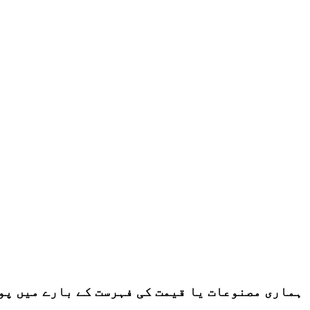
ہماری مصنوعات یا قیمت کی فہرست کے بارے میں پوچھ گچھ کے لئے، ب