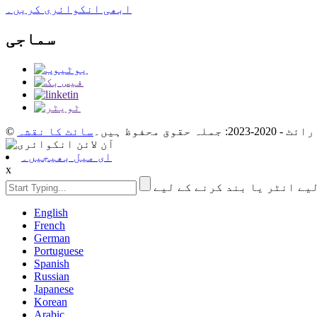
ابھی انکوائری کریں۔
سماجی
2023: جملہ حقوق محفوظ ہیں۔
سائٹ کا نقشہ
ای میل بھیجیں۔
x
English
French
German
Portuguese
Spanish
Russian
Japanese
Korean
Arabic