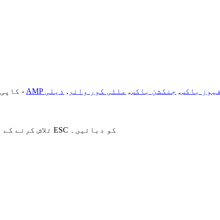
یوز باکس
,
جنکشن باکس
,
ملٹی کور وائر
,
-
© کاپی رائٹ - 2020-
تلاش کرنے کے لیے انٹر یا بند کرنے کے لیے ESC کو دبائیں۔