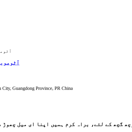
آٹوموبا
پتہ: City, Guangdong Province, PR China
راہ کرم ہمیں اپنا ای میل چھوڑ دیں اور ہم 24 گھنٹوں کے اندر رابط