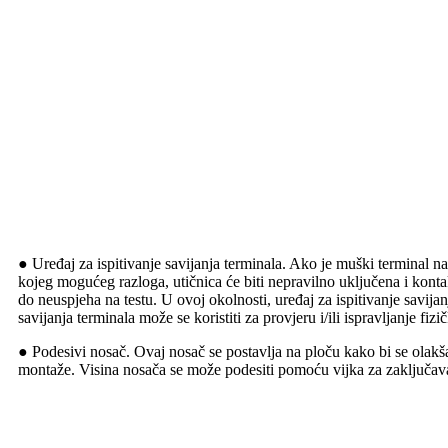
● Uređaj za ispitivanje savijanja terminala. Ako je muški terminal na
kojeg mogućeg razloga, utičnica će biti nepravilno uključena i kontak
do neuspjeha na testu. U ovoj okolnosti, uređaj za ispitivanje savijanj
savijanja terminala može se koristiti za provjeru i/ili ispravljanje fizi
● Podesivi nosač. Ovaj nosač se postavlja na ploču kako bi se olakš
montaže. Visina nosača se može podesiti pomoću vijka za zaključav