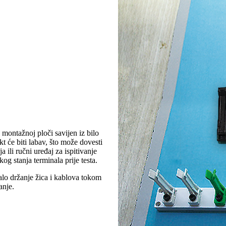
 montažnoj ploči savijen iz bilo
t će biti labav, što može dovesti
a ili ručni uređaj za ispitivanje
čkog stanja terminala prije testa.
alo držanje žica i kablova tokom
anje.