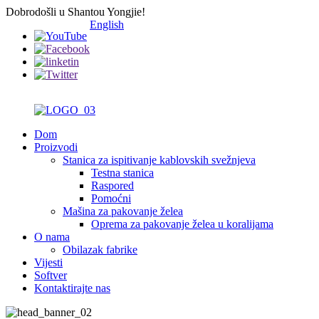
Dobrodošli u Shantou Yongjie!
English
Dom
Proizvodi
Stanica za ispitivanje kablovskih svežnjeva
Testna stanica
Raspored
Pomoćni
Mašina za pakovanje želea
Oprema za pakovanje želea u koralijama
O nama
Obilazak fabrike
Vijesti
Softver
Kontaktirajte nas