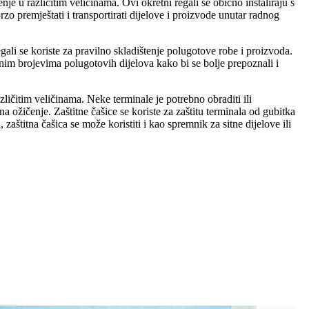
enje u različitim veličinama. Ovi okretni regali se obično instaliraju s
zo premještati i transportirati dijelove i proizvode unutar radnog
gali se koriste za pravilno skladištenje polugotove robe i proizvoda.
im brojevima polugotovih dijelova kako bi se bolje prepoznali i
zličitim veličinama. Neke terminale je potrebno obraditi ili
na ožičenje. Zaštitne čašice se koriste za zaštitu terminala od gubitka
 zaštitna čašica se može koristiti i kao spremnik za sitne dijelove ili