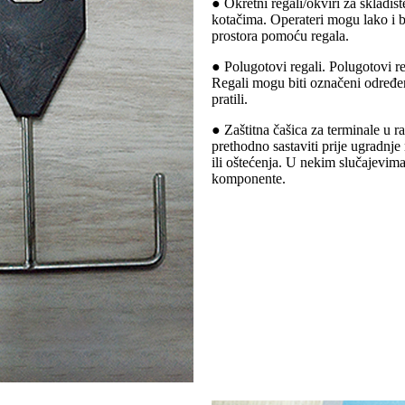
● Okretni regali/okviri za skladišt
kotačima. Operateri mogu lako i br
prostora pomoću regala.
● Polugotovi regali. Polugotovi re
Regali mogu biti označeni određen
pratili.
● Zaštitna čašica za terminale u ra
prethodno sastaviti prije ugradnje 
ili oštećenja. U nekim slučajevima,
komponente.