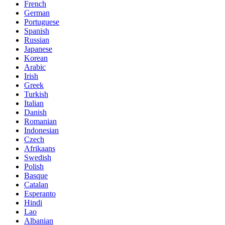
French
German
Portuguese
Spanish
Russian
Japanese
Korean
Arabic
Irish
Greek
Turkish
Italian
Danish
Romanian
Indonesian
Czech
Afrikaans
Swedish
Polish
Basque
Catalan
Esperanto
Hindi
Lao
Albanian