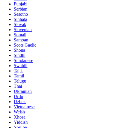
Punjabi
Serbian
Sesotho
Sinhala
Slovak
Slovenian
Somali
Samoan
Scots Gaelic
Shona
Sindhi
Sundanese
Swahili
Tajik
Tamil
Telugu
Thai
Ukrainian
Urdu
Uzbek
Vietnamese
Welsh
Xhosa
Yiddish
Yoruba