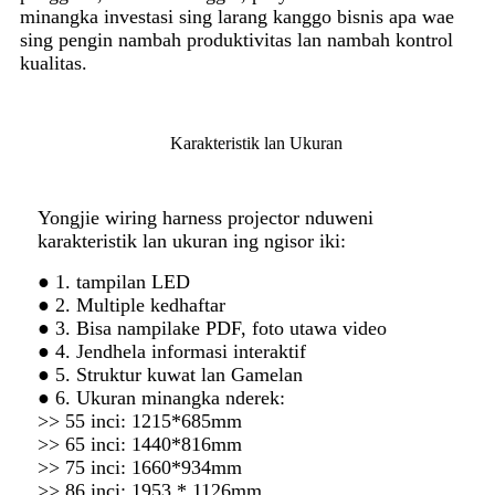
minangka investasi sing larang kanggo bisnis apa wae
sing pengin nambah produktivitas lan nambah kontrol
kualitas.
Karakteristik lan Ukuran
Yongjie wiring harness projector nduweni
karakteristik lan ukuran ing ngisor iki:
● 1. tampilan LED
● 2. Multiple kedhaftar
● 3. Bisa nampilake PDF, foto utawa video
● 4. Jendhela informasi interaktif
● 5. Struktur kuwat lan Gamelan
● 6. Ukuran minangka nderek:
>> 55 inci: 1215*685mm
>> 65 inci: 1440*816mm
>> 75 inci: 1660*934mm
>> 86 inci: 1953 * 1126mm