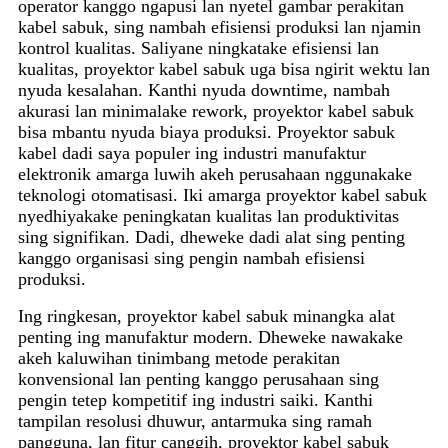
operator kanggo ngapusi lan nyetel gambar perakitan
kabel sabuk, sing nambah efisiensi produksi lan njamin
kontrol kualitas. Saliyane ningkatake efisiensi lan
kualitas, proyektor kabel sabuk uga bisa ngirit wektu lan
nyuda kesalahan. Kanthi nyuda downtime, nambah
akurasi lan minimalake rework, proyektor kabel sabuk
bisa mbantu nyuda biaya produksi. Proyektor sabuk
kabel dadi saya populer ing industri manufaktur
elektronik amarga luwih akeh perusahaan nggunakake
teknologi otomatisasi. Iki amarga proyektor kabel sabuk
nyedhiyakake peningkatan kualitas lan produktivitas
sing signifikan. Dadi, dheweke dadi alat sing penting
kanggo organisasi sing pengin nambah efisiensi
produksi.
Ing ringkesan, proyektor kabel sabuk minangka alat
penting ing manufaktur modern. Dheweke nawakake
akeh kaluwihan tinimbang metode perakitan
konvensional lan penting kanggo perusahaan sing
pengin tetep kompetitif ing industri saiki. Kanthi
tampilan resolusi dhuwur, antarmuka sing ramah
pangguna, lan fitur canggih, proyektor kabel sabuk