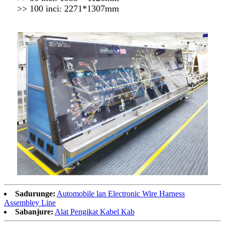
>> 100 inci: 2271*1307mm
Sadurunge:
Automobile lan Electronic Wire Harness
Assembley Line
Sabanjure:
Alat Pengikat Kabel Kab