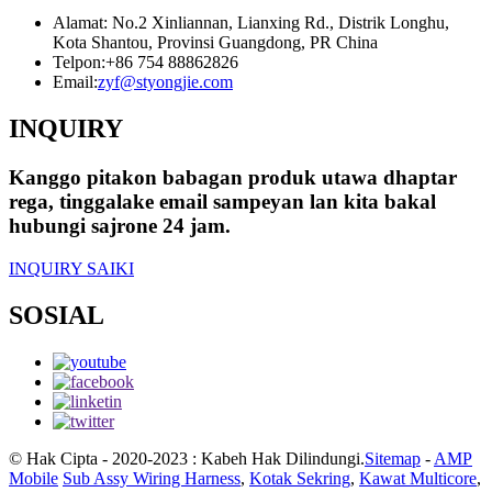
Alamat: No.2 Xinliannan, Lianxing Rd., Distrik Longhu,
Kota Shantou, Provinsi Guangdong, PR China
Telpon:
+86 754 88862826
Email:
zyf@styongjie.com
INQUIRY
Kanggo pitakon babagan produk utawa dhaptar
rega, tinggalake email sampeyan lan kita bakal
hubungi sajrone 24 jam.
INQUIRY SAIKI
SOSIAL
© Hak Cipta - 2020-2023 : Kabeh Hak Dilindungi.
Sitemap
-
AMP
Mobile
Sub Assy Wiring Harness
,
Kotak Sekring
,
Kawat Multicore
,