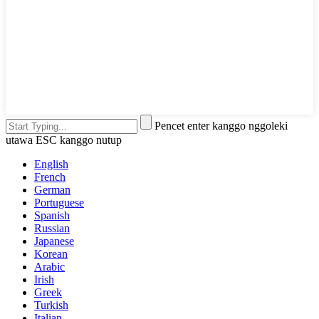
Pencet enter kanggo nggoleki
utawa ESC kanggo nutup
English
French
German
Portuguese
Spanish
Russian
Japanese
Korean
Arabic
Irish
Greek
Turkish
Italian