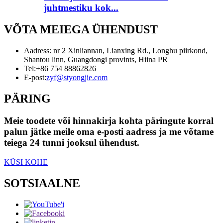
juhtmestiku kok...
VÕTA MEIEGA ÜHENDUST
Aadress: nr 2 Xinliannan, Lianxing Rd., Longhu piirkond,
Shantou linn, Guangdongi provints, Hiina PR
Tel:
+86 754 88862826
E-post:
zyf@styongjie.com
PÄRING
Meie toodete või hinnakirja kohta päringute korral
palun jätke meile oma e-posti aadress ja me võtame
teiega 24 tunni jooksul ühendust.
KÜSI KOHE
SOTSIAALNE