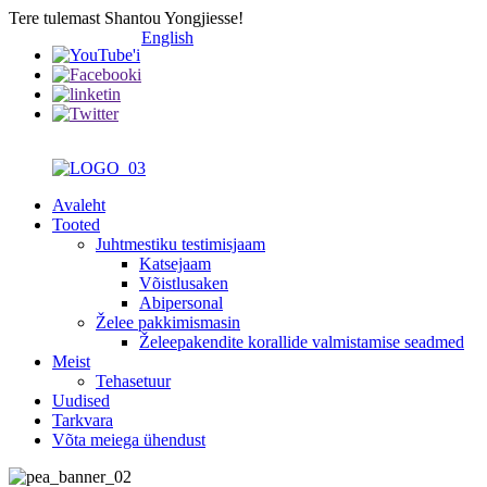
Tere tulemast Shantou Yongjiesse!
English
Avaleht
Tooted
Juhtmestiku testimisjaam
Katsejaam
Võistlusaken
Abipersonal
Želee pakkimismasin
Želeepakendite korallide valmistamise seadmed
Meist
Tehasetuur
Uudised
Tarkvara
Võta meiega ühendust