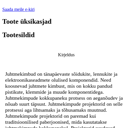
Saada meile e-kiri
Toote üksikasjad
Tootesildid
Kirjeldus
Juhtmekimbud on tänapäevaste sõidukite, lennukite ja
elektroonikaseadmete olulised komponendid. Need
koosnevad juhtmete kimbust, mis on kokku pandud
pistikute, klemmide ja muude komponentidega.
Juhtmekimpude kokkupaneku protsess on aeganõudev ja
nõuab suurt täpsust. Juhtmekimpude projektorid on selle
protsessi aga lihtsamaks ja tõhusamaks muutnud.
Juhtmekimpude projektorid on paremad kui
traditsioonilised paberjoonised, mida kasutatakse
juhtmekimpude kokkupanekul. Projektorid suudavad