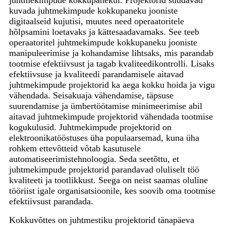
kuvada juhtmekimpude kokkupaneku jooniste
digitaalseid kujutisi, muutes need operaatoritele
hõlpsamini loetavaks ja kättesaadavamaks. See teeb
operaatoritel juhtmekimpude kokkupaneku jooniste
manipuleerimise ja kohandamise lihtsaks, mis parandab
tootmise efektiivsust ja tagab kvaliteedikontrolli. Lisaks
efektiivsuse ja kvaliteedi parandamisele aitavad
juhtmekimpude projektorid ka aega kokku hoida ja vigu
vähendada. Seisakuaja vähendamise, täpsuse
suurendamise ja ümbertöötamise minimeerimise abil
aitavad juhtmekimpude projektorid vähendada tootmise
kogukulusid. Juhtmekimpude projektorid on
elektroonikatööstuses üha populaarsemad, kuna üha
rohkem ettevõtteid võtab kasutusele
automatiseerimistehnoloogia. Seda seetõttu, et
juhtmekimpude projektorid parandavad oluliselt töö
kvaliteeti ja tootlikkust. Seega on neist saamas oluline
tööriist igale organisatsioonile, kes soovib oma tootmise
efektiivsust parandada.
Kokkuvõttes on juhtmestiku projektorid tänapäeva