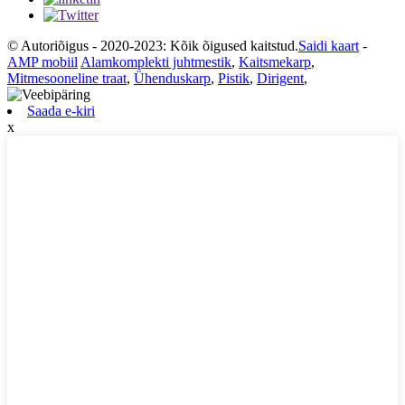
© Autoriõigus - 2020-2023: Kõik õigused kaitstud.
Saidi kaart
-
AMP mobiil
Alamkomplekti juhtmestik
,
Kaitsmekarp
,
Mitmesooneline traat
,
Ühenduskarp
,
Pistik
,
Dirigent
,
Saada e-kiri
x