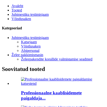
Avaleht
Tooted
Juhtmestiku testimisjaam
Võistlusaken
Kategooriad
Juhtmestiku testimisjaam
Katsejaam
Võistlusaken
Abipersonal
Želee pakkimismasin
Želeepakendite korallide valmistamise seadmed
Soovitatud tooted
Professionaalne kaablisidemete
paigaldaja...