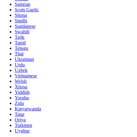
Samoan
Scots Gaelic
Shona
Sindhi
Sundanese
Swahili
Tajik
Tamil
Telugu
Thai
Ukrainian
Urdu
Uzbek
Vietnamese
Welsh
Xhosa
Yiddish
Yoruba
Zulu
Kinyarwanda
Tatar
Oriya
Turkmen
Uyghur