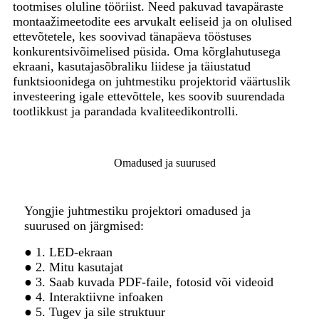
tootmises oluline tööriist. Need pakuvad tavapäraste
montaažimeetodite ees arvukalt eeliseid ja on olulised
ettevõtetele, kes soovivad tänapäeva tööstuses
konkurentsivõimelised püsida. Oma kõrglahutusega
ekraani, kasutajasõbraliku liidese ja täiustatud
funktsioonidega on juhtmestiku projektorid väärtuslik
investeering igale ettevõttele, kes soovib suurendada
tootlikkust ja parandada kvaliteedikontrolli.
Omadused ja suurused
Yongjie juhtmestiku projektori omadused ja
suurused on järgmised:
● 1. LED-ekraan
● 2. Mitu kasutajat
● 3. Saab kuvada PDF-faile, fotosid või videoid
● 4. Interaktiivne infoaken
● 5. Tugev ja sile struktuur