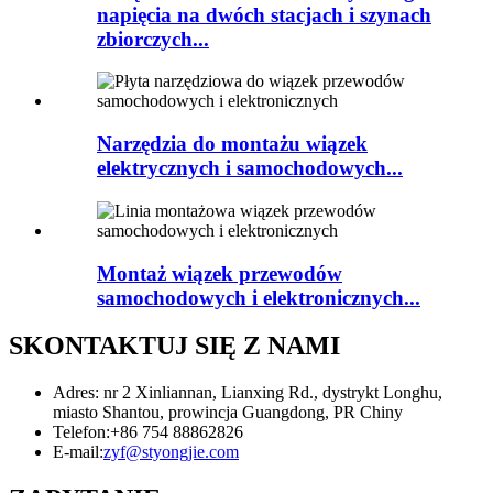
napięcia na dwóch stacjach i szynach
zbiorczych...
Narzędzia do montażu wiązek
elektrycznych i samochodowych...
Montaż wiązek przewodów
samochodowych i elektronicznych...
SKONTAKTUJ SIĘ Z NAMI
Adres: nr 2 Xinliannan, Lianxing Rd., dystrykt Longhu,
miasto Shantou, prowincja Guangdong, PR Chiny
Telefon:
+86 754 88862826
E-mail:
zyf@styongjie.com