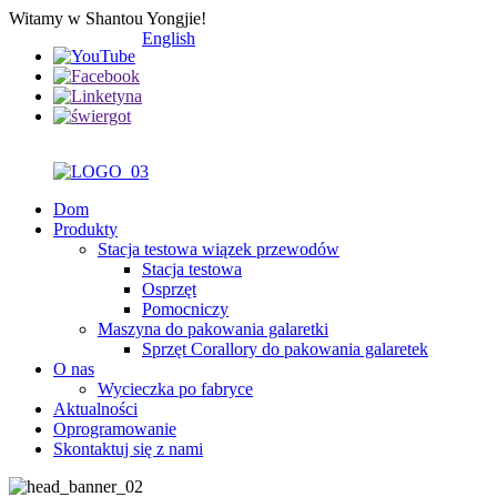
Witamy w Shantou Yongjie!
English
Dom
Produkty
Stacja testowa wiązek przewodów
Stacja testowa
Osprzęt
Pomocniczy
Maszyna do pakowania galaretki
Sprzęt Corallory do pakowania galaretek
O nas
Wycieczka po fabryce
Aktualności
Oprogramowanie
Skontaktuj się z nami