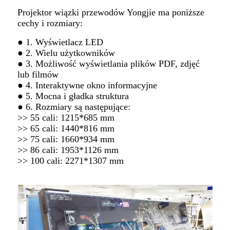
Projektor wiązki przewodów Yongjie ma poniższe
cechy i rozmiary:
● 1. Wyświetlacz LED
● 2. Wielu użytkowników
● 3. Możliwość wyświetlania plików PDF, zdjęć
lub filmów
● 4. Interaktywne okno informacyjne
● 5. Mocna i gładka struktura
● 6. Rozmiary są następujące:
>> 55 cali: 1215*685 mm
>> 65 cali: 1440*816 mm
>> 75 cali: 1660*934 mm
>> 86 cali: 1953*1126 mm
>> 100 cali: 2271*1307 mm