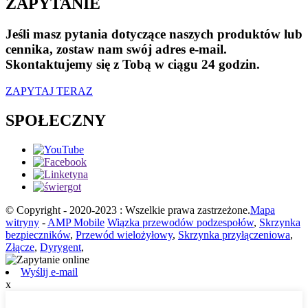
ZAPYTANIE
Jeśli masz pytania dotyczące naszych produktów lub
cennika, zostaw nam swój adres e-mail.
Skontaktujemy się z Tobą w ciągu 24 godzin.
ZAPYTAJ TERAZ
SPOŁECZNY
© Copyright - 2020-2023 : Wszelkie prawa zastrzeżone.
Mapa
witryny
-
AMP Mobile
Wiązka przewodów podzespołów
,
Skrzynka
bezpieczników
,
Przewód wielożyłowy
,
Skrzynka przyłączeniowa
,
Złącze
,
Dyrygent
,
Wyślij e-mail
x