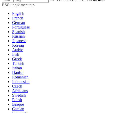
ESC untuk menutup
English
French
German
Portuguese
Spanish
Russian
Japanese
Korean
Arabic
Irish
Greek
Turkish
Italian
Danish
Romanian
Indonesian
Czech
Afrikaans
Swedish
Polish
Basque
Catalan