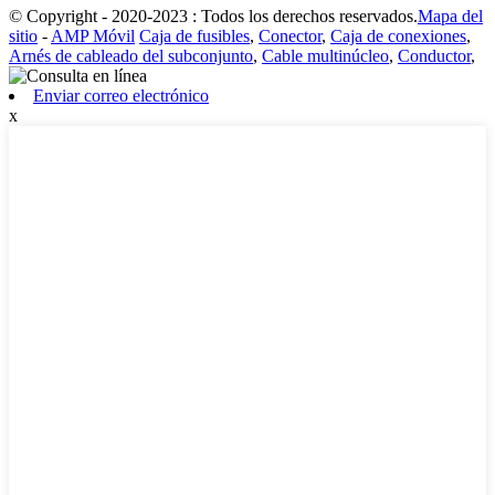
© Copyright - 2020-2023 : Todos los derechos reservados.
Mapa del
sitio
-
AMP Móvil
Caja de fusibles
,
Conector
,
Caja de conexiones
,
Arnés de cableado del subconjunto
,
Cable multinúcleo
,
Conductor
,
Enviar correo electrónico
x