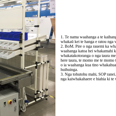
1. Te nama waahanga a te kaihang
whakaū kei te hanga e ratou nga 
2. BoM. Pire o nga rauemi ka wh
waahanga katoa hei whakamahi ka
whakatakotoranga o nga taura m
here taura, te momo me te momo t
o ia waahanga kua tino whakahuahi
huihuinga.
3. Nga tohutohu mahi, SOP ranei. 
nga kaiwhakahaere e hiahia ki te