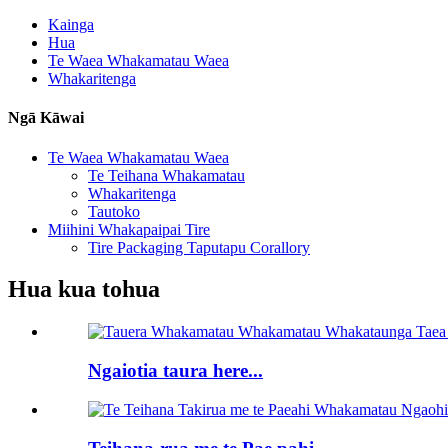
Kainga
Hua
Te Waea Whakamatau Waea
Whakaritenga
Ngā Kāwai
Te Waea Whakamatau Waea
Te Teihana Whakamatau
Whakaritenga
Tautoko
Miihini Whakapaipai Tire
Tire Packaging Taputapu Corallory
Hua kua tohua
Ngaiotia taura here...