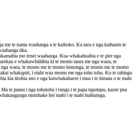
a me te nama waahanga a te kaihoko. Ka taea e nga kaihautu te
waahanga tika.
akamahia mo tenei waahanga. Kua whakahuahia e te pire nga
rekau e whakawhäitihia ki te momo taura me nga waea, te
e nga waea, te momo me te momo hononga, te momo me te momo
akai whakapiri, i etahi waa momo me nga tohu tohu. Ko te rahinga
a kia tirohia ano e nga kaiwhakahaere i mua i te tiimata o te mahi
Ma te panui i nga tohutohu i runga i te papa taputapu, kaore pea
 whakangungu motuhake hei mahi i te mahi huihuinga.