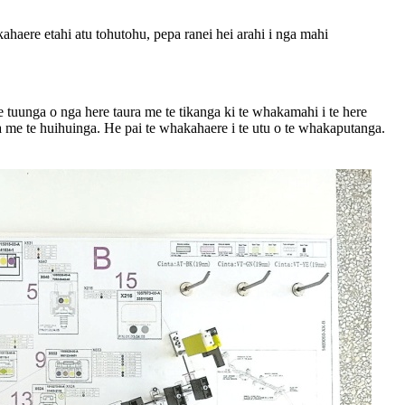
ahaere etahi atu tohutohu, pepa ranei hei arahi i nga mahi
e tuunga o nga here taura me te tikanga ki te whakamahi i te here
aea me te huihuinga. He pai te whakahaere i te utu o te whakaputanga.