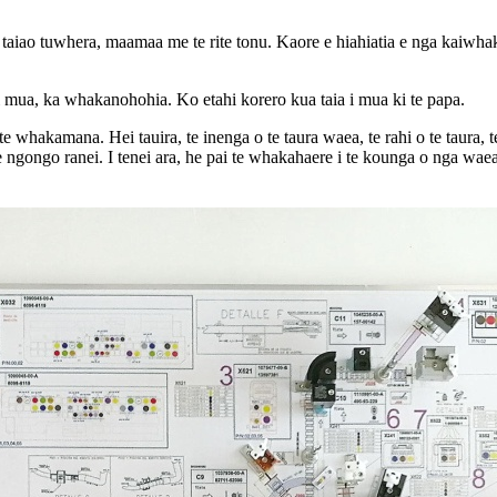
 taiao tuwhera, maamaa me te rite tonu. Kaore e hiahiatia e nga kaiwhak
i mua, ka whakanohohia. Ko etahi korero kua taia i mua ki te papa.
 whakamana. Hei tauira, te inenga o te taura waea, te rahi o te taura, t
, te ngongo ranei. I tenei ara, he pai te whakahaere i te kounga o nga w