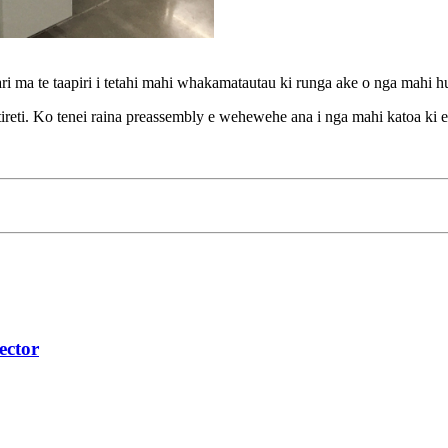
ari ma te taapiri i tetahi mahi whakamatautau ki runga ake o nga mahi h
etireti. Ko tenei raina preassembly e wehewehe ana i nga mahi katoa ki
ector