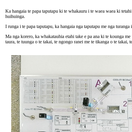
Ka hangaia te papa taputapu ki te whakauru i te waea waea ki tetahi
huihuinga.
I runga i te papa taputapu, ka hangaia nga taputapu me nga turanga 
Ma nga korero, ka whakatauhia etahi take e pa ana ki te kounga me te
taura, te tuunga o te takai, te ngongo ranei me te tikanga o te takai