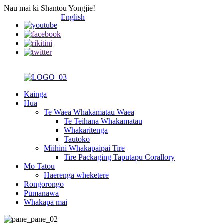
Nau mai ki Shantou Yongjie!
English
Kainga
Hua
Te Waea Whakamatau Waea
Te Teihana Whakamatau
Whakaritenga
Tautoko
Miihini Whakapaipai Tire
Tire Packaging Taputapu Corallory
Mo Tatou
Haerenga wheketere
Rongorongo
Pūmanawa
Whakapā mai