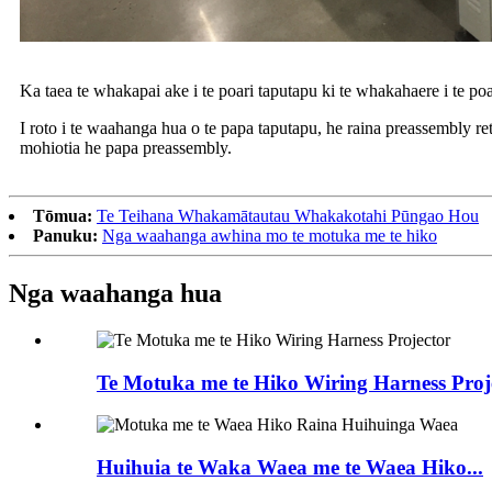
Ka taea te whakapai ake i te poari taputapu ki te whakahaere i te po
I roto i te waahanga hua o te papa taputapu, he raina preassembly r
mohiotia he papa preassembly.
Tōmua:
Te Teihana Whakamātautau Whakakotahi Pūngao Hou
Panuku:
Nga waahanga awhina mo te motuka me te hiko
Nga waahanga hua
Te Motuka me te Hiko Wiring Harness Proj
Huihuia te Waka Waea me te Waea Hiko...