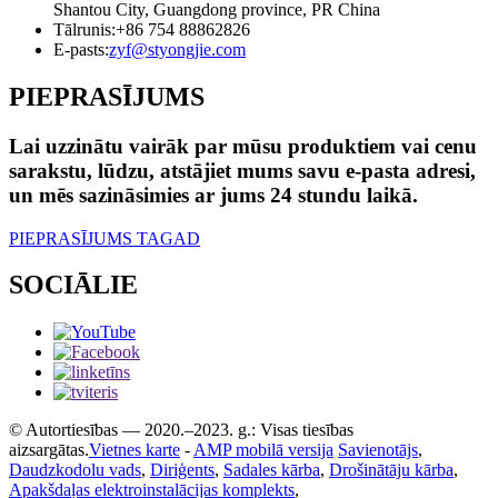
Shantou City, Guangdong province, PR China
Tālrunis:
+86 754 88862826
E-pasts:
zyf@styongjie.com
PIEPRASĪJUMS
Lai uzzinātu vairāk par mūsu produktiem vai cenu
sarakstu, lūdzu, atstājiet mums savu e-pasta adresi,
un mēs sazināsimies ar jums 24 stundu laikā.
PIEPRASĪJUMS TAGAD
SOCIĀLIE
© Autortiesības — 2020.–2023. g.: Visas tiesības
aizsargātas.
Vietnes karte
-
AMP mobilā versija
Savienotājs
,
Daudzkodolu vads
,
Diriģents
,
Sadales kārba
,
Drošinātāju kārba
,
Apakšdaļas elektroinstalācijas komplekts
,