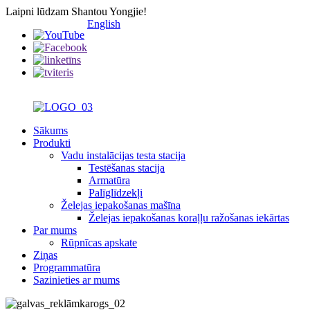
Laipni lūdzam Shantou Yongjie!
English
Sākums
Produkti
Vadu instalācijas testa stacija
Testēšanas stacija
Armatūra
Palīglīdzekļi
Želejas iepakošanas mašīna
Želejas iepakošanas koraļļu ražošanas iekārtas
Par mums
Rūpnīcas apskate
Ziņas
Programmatūra
Sazinieties ar mums