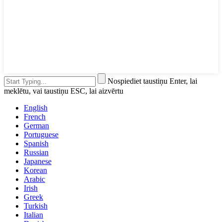
Nospiediet taustiņu Enter, lai
meklētu, vai taustiņu ESC, lai aizvērtu
English
French
German
Portuguese
Spanish
Russian
Japanese
Korean
Arabic
Irish
Greek
Turkish
Italian