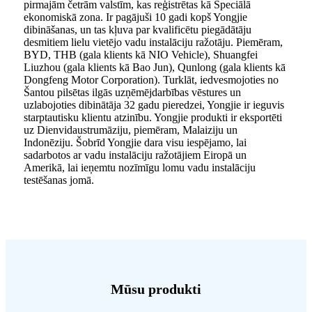
pirmajām četrām valstīm, kas reģistrētas kā Speciālā
ekonomiskā zona. Ir pagājuši 10 gadi kopš Yongjie
dibināšanas, un tas kļuva par kvalificētu piegādātāju
desmitiem lielu vietējo vadu instalāciju ražotāju. Piemēram,
BYD, THB (gala klients kā NIO Vehicle), Shuangfei
Liuzhou (gala klients kā Bao Jun), Qunlong (gala klients kā
Dongfeng Motor Corporation). Turklāt, iedvesmojoties no
Šantou pilsētas ilgās uzņēmējdarbības vēstures un
uzlabojoties dibinātāja 32 gadu pieredzei, Yongjie ir ieguvis
starptautisku klientu atzinību. Yongjie produkti ir eksportēti
uz Dienvidaustrumāziju, piemēram, Malaiziju un
Indonēziju. Šobrīd Yongjie dara visu iespējamo, lai
sadarbotos ar vadu instalāciju ražotājiem Eiropā un
Amerikā, lai ieņemtu nozīmīgu lomu vadu instalāciju
testēšanas jomā.
Mūsu produkti