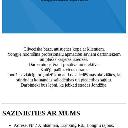
Cilvēciskā bāze, attīstieties kopā ar klientiem.
Yongjie nodrošina profesionālu apmācību saviem darbiniekiem
un plašas karjeras izredzes.
Darba atmosfēra ir pozitīva un efektīva.
Kolēģi palīdz viens otram.
Jondži savlaicīgi organizē komandas saliedēšanas aktivitātes, lai
stiprinātu komandas saliedētības un piederības sajūtu.
Darbinieki būs lepni, ka jebkad strādās Jondžijā.
SAZINIETIES AR MUMS
Adrese: Nr.2 Xinliannan, Lianxing Rd., Longhu rajons,