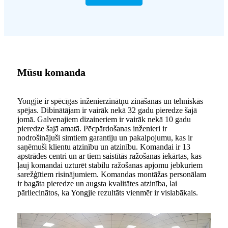
Mūsu komanda
Yongjie ir spēcīgas inženierzinātņu zināšanas un tehniskās
spējas. Dibinātājam ir vairāk nekā 32 gadu pieredze šajā
jomā. Galvenajiem dizaineriem ir vairāk nekā 10 gadu
pieredze šajā amatā. Pēcpārdošanas inženieri ir
nodrošinājuši simtiem garantiju un pakalpojumu, kas ir
saņēmuši klientu atzinību un atzinību. Komandai ir 13
apstrādes centri un ar tiem saistītās ražošanas iekārtas, kas
ļauj komandai uzturēt stabilu ražošanas apjomu jebkuriem
sarežģītiem risinājumiem. Komandas montāžas personālam
ir bagāta pieredze un augsta kvalitātes atzinība, lai
pārliecinātos, ka Yongjie rezultāts vienmēr ir vislabākais.