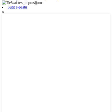
Sūtīt e-pastu
x