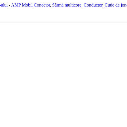
-ului
-
AMP Mobil
Conector
,
Sârmă multicore
,
Conductor
,
Cutie de jon