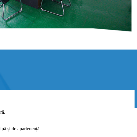
ră.
ipă și de apartenență.