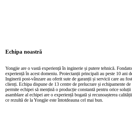
Echipa noastră
Yongjie are o vastă experiență în inginerie și putere tehnică. Fondato
experiență în acest domeniu. Proiectanții principali au peste 10 ani d
Inginerii post-vânzare au oferit sute de garanții și servicii care au fos
clienți. Echipa dispune de 13 centre de prelucrare și echipamente de 
permite echipei să mențină o producție constantă pentru orice soluți
asamblare al echipei are o experiență bogată și recunoașterea calității
ce rezultă de la Yongjie este întotdeauna cel mai bun.