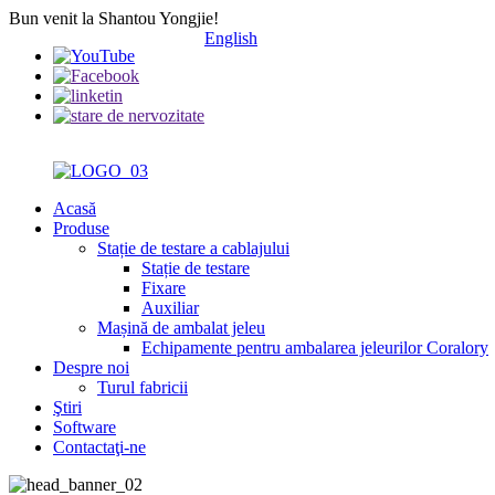
Bun venit la Shantou Yongjie!
English
Acasă
Produse
Stație de testare a cablajului
Stație de testare
Fixare
Auxiliar
Mașină de ambalat jeleu
Echipamente pentru ambalarea jeleurilor Coralory
Despre noi
Turul fabricii
Ştiri
Software
Contactaţi-ne