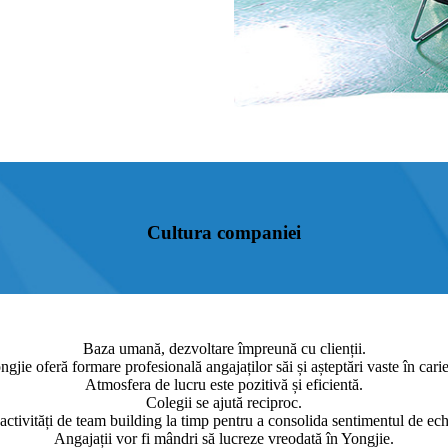
Cultura companiei
Baza umană, dezvoltare împreună cu clienții.
ngjie oferă formare profesională angajaților săi și așteptări vaste în carie
Atmosfera de lucru este pozitivă și eficientă.
Colegii se ajută reciproc.
ctivități de team building la timp pentru a consolida sentimentul de ech
Angajații vor fi mândri să lucreze vreodată în Yongjie.