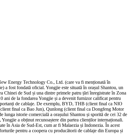
New Energy Technology Co., Ltd. (care va fi menționată în
 a fost fondată oficial. Yongjie este situată în orașul Shantou, un
a Chinei de Sud și una dintre primele patru țări înregistrate în Zona
 ani de la fondarea Yongjie și a devenit furnizor calificat pentru
mportanți de cablaje. De exemplu, BYD, THB (client final ca NIO
client final ca Bao Jun), Qunlong (client final ca Dongfeng Motor
de lunga istorie comercială a orașului Shantou și sporită de cei 32 de
 Yongjie a obținut recunoaștere din partea clienților internaționali.
ate în Asia de Sud-Est, cum ar fi Malaezia și Indonezia. În acest
rturile pentru a coopera cu producătorii de cablaje din Europa și