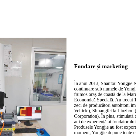
Fondare și marketing
În anul 2013, Shantou Yongjie 
continuare sub numele de Yongjie)
frumos oraș de coastă de la Mare
Economică Specială. Au trecut 10
zeci de producători autohtoni i
Vehicle), Shuangfei la Liuzhou (
Corporation). În plus, stimulată 
ani de experiență ai fondatorului,
Produsele Yongjie au fost export
moment, Yongjie depune toate efo